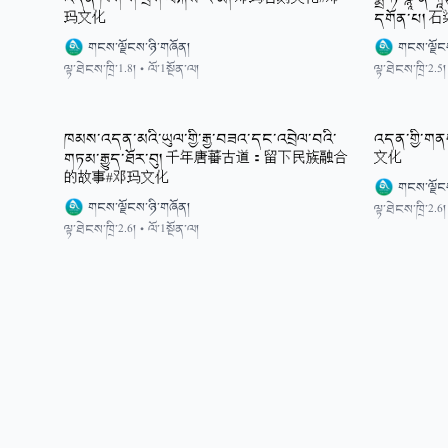
玛文化
དགོན་པ
གངས་ལྗོངས་ཉི་གཞོན།
གངས་ལྗོང
ལྟ་ཐེངས་ཁྲི་1.8།
•
ལོ་1སྔོན་ལ།
ལྟ་ཐེངས་ཁྲི་2.5།
ཁམས་འདན་མའི་ཡུལ་གྱི་རྒྱ་བཟའ་དང་འབྲེལ་བའི་
འདན་གྱི་
གཏམ་རྒྱུད་ཐོར་བུ། 千年唐蕃古道：留下民族融合
文化
的故事#邓玛文化
གངས་ལྗོང
གངས་ལྗོངས་ཉི་གཞོན།
ལྟ་ཐེངས་ཁྲི་2.6།
ལྟ་ཐེངས་ཁྲི་2.6།
•
ལོ་1སྔོན་ལ།