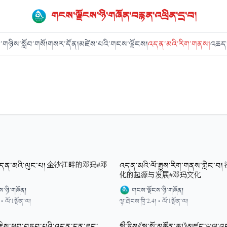
གངས་ལྗོངས་ཉི་གཞོན་བརྙན་འཕྲིན་དྲ་བ།
་གཉིས་སློབ་གསོ།
གསར་དོན།
མཛེས་པའི་གངས་ལྗོངས།
འདན་མའི་རིག་གནས།
འཆད་
་འདན་མའི་ལུང་པ། 金沙江畔的邓玛#邓
འདན་མའི་ལོ་རྒྱུས་རིག་གནས་གླེང
化的起源与发展#邓玛文化
ས་ཉི་གཞོན།
གངས་ལྗོངས་ཉི་གཞོན།
•
ལོ་1སྔོན་ལ།
ལྟ་ཐེངས་ཁྲི་2.4།
•
ལོ་1སྔོན་ལ།
ན་ཀཱིརྟིས་ཕྱག་བཏབ་པའི་འདན་དྲན་ཐང་
སྨྲྀ་ཏིས《སྨྲ་སྒོ་མཚོན་ཆ།》མཛད་ཡུལ་འ