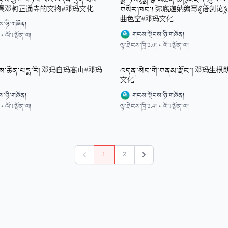
། 石渠邓柯正通寺的文物#邓玛文化
གསེར་ཁང་། 弥底迦纳编写《语剑
曲色空#邓玛文化
ས་ཉི་གཞོན།
གངས་ལྗོངས་ཉི་གཞོན།
•
ལོ་1སྔོན་ལ།
ལྟ་ཐེངས་ཁྲི་2.0།
•
ལོ་1སྔོན་ལ།
གནས་ཆེན་པདྨ་རི། 邓玛白玛高山#邓玛
འདན་སེང་གེ་གནམ་རྫོང་། 邓玛
文化
ས་ཉི་གཞོན།
གངས་ལྗོངས་ཉི་གཞོན།
•
ལོ་1སྔོན་ལ།
ལྟ་ཐེངས་ཁྲི་2.4།
•
ལོ་1སྔོན་ལ།
1
2
སྔོན་མ།
རྗེས་མ།