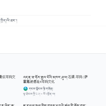
ཁྲིད།
ལི་ཐང་།
་བ། 漫谈邓玛文
འདན་ཟ་ཧོར་རྒྱལ་པོའི་མཁར་ཤུལ། 石渠·邓玛 | 萨
霍嘉波遗址#邓玛文化
གངས་ལྗོངས་ཉི་གཞོན།
ལྟ་ཐེངས་ཁྲི་2.1།
•
ལོ་1སྔོན་ལ།
དན་ལིང་ཆུ་
རྫ་དཔལ་སྤྲུལ་གྱིས་གཏམ་པདྨའི་ཚལ་གྱི་ཟློས་གར་