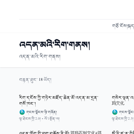
གཙོ་ངོས།
སྐད
འདན་མའི་རིག་གནས།
འདན་མའི་རིག་གནས།
བརྙན་ཐུང་
18
ཡོད།
རིག་དངོས་ཀྱི་གཏེར་མཛོད་ཆེན་མོ་འདན་མ་དྲན་
གསེར་ལྡན
གསོ་ཁང་།
玛文化
གངས་ལྗོངས་ཉི་གཞོན།
གངས་ལྗོང
ལྟ་ཐེངས་ཁྲི་2.0།
•
ལོ་1སྔོན་ལ།
ལྟ་ཐེངས་ཁྲི་2.5།
འདན་ཁོག་གི་བྲག་བརྐོས་རི་མོ། 邓玛石刻文化#邓
སྨྲྀ་ཏི་ཛྙཱ་