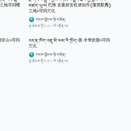
论》之地邓玛哩
མཛད་ཡུལ། 巴珠·吉麦却吉旺波创作《莲苑歌舞》
之地#邓玛文化
གངས་ལྗོངས་ཉི་གཞོན།
ལྟ་ཐེངས་ཁྲི་2.1།
•
ལོ་1སྔོན་ལ།
生根朗宗山#邓玛
འདན་ཁོག་འཇུ་མི་ཕམ་རི་ཁྲོད། 居·米旁故居#邓玛
文化
གངས་ལྗོངས་ཉི་གཞོན།
ལྟ་ཐེངས་ཁྲི་2.2།
•
ལོ་1སྔོན་ལ།